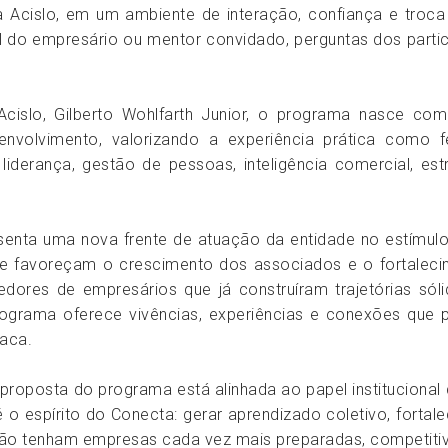
 à Acislo, em um ambiente de interação, confiança e troc
ial do empresário ou mentor convidado, perguntas dos part
islo, Gilberto Wohlfarth Junior, o programa nasce com 
envolvimento, valorizando a experiência prática como 
derança, gestão de pessoas, inteligência comercial, estr
senta uma nova frente de atuação da entidade no estímulo
e favoreçam o crescimento dos associados e o fortaleci
res de empresários que já construíram trajetórias sólid
programa oferece vivências, experiências e conexões que
taca.
roposta do programa está alinhada ao papel institucional da
é o espírito do Conecta: gerar aprendizado coletivo, fortale
ião tenham empresas cada vez mais preparadas, competitiv