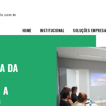
lo.com.br
HOME
INSTITUCIONAL
SOLUÇÕES EMPRESA
A DA
 A
O